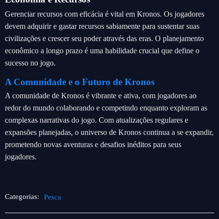
Gerenciar recursos com eficácia é vital em Kronos. Os jogadores
devem adquirir e gastar recursos sabiamente para sustentar suas
civilizações e crescer seu poder através das eras. O planejamento
econômico a longo prazo é uma habilidade crucial que define o
sucesso no jogo.
A Comunidade e o Futuro de Kronos
A comunidade de Kronos é vibrante e ativa, com jogadores ao
redor do mundo colaborando e competindo enquanto exploram as
complexas narrativas do jogo. Com atualizações regulares e
expansões planejadas, o universo de Kronos continua a se expandir,
prometendo novas aventuras e desafios inéditos para seus
jogadores.
Categorias:
Pesca