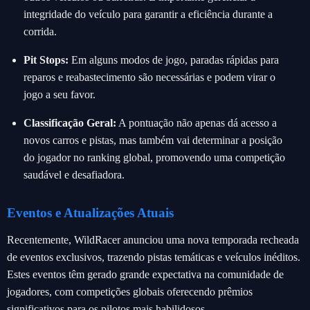
integridade do veículo para garantir a eficiência durante a
corrida.
Pit Stops:
Em alguns modos de jogo, paradas rápidas para
reparos e reabastecimento são necessárias e podem virar o
jogo a seu favor.
Classificação Geral:
A pontuação não apenas dá acesso a
novos carros e pistas, mas também vai determinar a posição
do jogador no ranking global, promovendo uma competição
saudável e desafiadora.
Eventos e Atualizações Atuais
Recentemente, WildRacer anunciou uma nova temporada recheada
de eventos exclusivos, trazendo pistas temáticas e veículos inéditos.
Estes eventos têm gerado grande expectativa na comunidade de
jogadores, com competições globais oferecendo prêmios
significativos para os pilotos mais habilidosos.