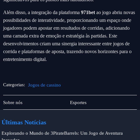
Além disso, a integração da plataforma
971bet
ao jogo abriu novas
possibilidades de interatividade, proporcionando um espaço onde
jogadores podem apostar em resultados de corridas, adicionando
uma camada extra de emoção e estratégia às partidas. Este
desenvolvimentos criam uma sinergia interessante entre jogos de
corrida e plataformas de aposta, trazendo novos horizontes para o
entretenimento digital.
Categorias:
Jogos de cassino
Videogames
Jogos
Sobre nós
Esportes
de
cassino
Últimas Notícias
Explorando o Mundo de 3PirateBarrels: Um Jogo de Aventura