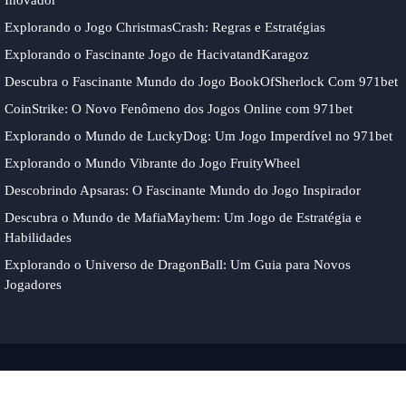
Inovador
Explorando o Jogo ChristmasCrash: Regras e Estratégias
Explorando o Fascinante Jogo de HacivatandKaragoz
Descubra o Fascinante Mundo do Jogo BookOfSherlock Com 971bet
CoinStrike: O Novo Fenômeno dos Jogos Online com 971bet
Explorando o Mundo de LuckyDog: Um Jogo Imperdível no 971bet
Explorando o Mundo Vibrante do Jogo FruityWheel
Descobrindo Apsaras: O Fascinante Mundo do Jogo Inspirador
Descubra o Mundo de MafiaMayhem: Um Jogo de Estratégia e
Habilidades
Explorando o Universo de DragonBall: Um Guia para Novos
Jogadores