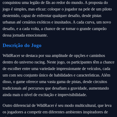
conquistou uma legião de fãs ao redor do mundo. A proposta do
jogo é simples, mas eficaz: coloque o jogador na pele de um piloto
destemido, capaz de enfrentar qualquer desafio, desde pistas
urbanas até cenários exóticos e inusitados. A cada curva, um novo
desafio, e a cada volta, a chance de se tornar o grande campeão
dessa jornada emocionante.
Descrição do Jogo
WildRacer se destaca por sua amplitude de opções e caminhos
dentro do universo racing. Neste jogo, os participantes têm a chance
de escolher entre uma variedade impressionante de veículos, cada
um com seu conjunto único de habilidades e características. Além
disso, o game oferece uma vasta gama de pistas, desde circuitos
tradicionais até percursos que desafiam a gravidade, aumentando
ainda mais o nível de excitação e imprevisibilidade.
Outro diferencial de WildRacer é seu modo multicultural, que leva
os jogadores a competir em diferentes ambientes inspiradores de