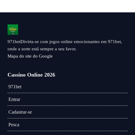
971betDivirta-se com jogos online emocionantes em 971bet,
onde a sorte está sempre a seu favor.
Mapa do site do Google
Cassino Online 2026
971bet
Entrar
Cadastrar-se
Pesca