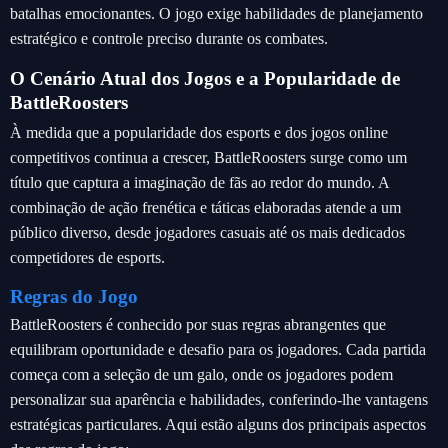
batalhas emocionantes. O jogo exige habilidades de planejamento
estratégico e controle preciso durante os combates.
O Cenário Atual dos Jogos e a Popularidade de
BattleRoosters
À medida que a popularidade dos esports e dos jogos online
competitivos continua a crescer, BattleRoosters surge como um
título que captura a imaginação de fãs ao redor do mundo. A
combinação de ação frenética e táticas elaboradas atende a um
público diverso, desde jogadores casuais até os mais dedicados
competidores de esports.
Regras do Jogo
BattleRoosters é conhecido por suas regras abrangentes que
equilibram oportunidade e desafio para os jogadores. Cada partida
começa com a seleção de um galo, onde os jogadores podem
personalizar sua aparência e habilidades, conferindo-lhe vantagens
estratégicas particulares. Aqui estão alguns dos principais aspectos