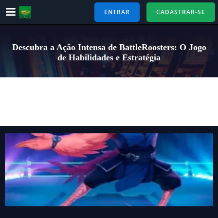
Pular
ENTRAR
CADASTRAR-SE
para
o
conteúdo
Descubra a Ação Intensa de BattleRoosters: O Jogo
de Habilidades e Estratégia