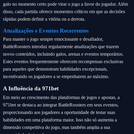
galo no momento certo pode virar o jogo a favor do jogador. Além
disso, cada partida oferece momentos críticos em que as decisões
rápidas podem definir a vitória ou a derrota.
Atualizações e Eventos Recorrentes
Para manter o jogo sempre emocionante e desafiador,
BattleRoosters introduz regularmente atualizações que trazem
novos conteúdos, incluindo galos, arenas e eventos temporários.
Estes eventos frequentemente oferecem recompensas exclusivas
para aqueles que demonstram habilidades excepcionais,
incentivando os jogadores a se empenharem ao máximo.
A Influência da 971bet
Em meio ao crescimento das plataformas de jogos e apostas, a
971bet se destaca ao integrar BattleRoosters em seus eventos,
proporcionando aos jogadores a oportunidade de testar suas
habilidades em uma plataforma maior. Isso não só aumenta a
dimensão competitiva do jogo, mas também amplia a sua