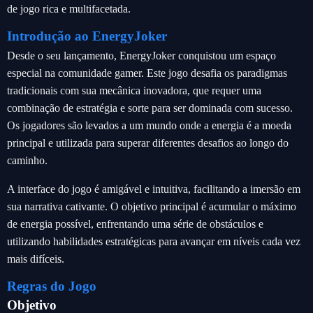
de jogo rica e multifacetada.
Introdução ao EnergyJoker
Desde o seu lançamento, EnergyJoker conquistou um espaço
especial na comunidade gamer. Este jogo desafia os paradigmas
tradicionais com sua mecânica inovadora, que requer uma
combinação de estratégia e sorte para ser dominada com sucesso.
Os jogadores são levados a um mundo onde a energia é a moeda
principal e utilizada para superar diferentes desafios ao longo do
caminho.
A interface do jogo é amigável e intuitiva, facilitando a imersão em
sua narrativa cativante. O objetivo principal é acumular o máximo
de energia possível, enfrentando uma série de obstáculos e
utilizando habilidades estratégicas para avançar em níveis cada vez
mais difíceis.
Regras do Jogo
Objetivo