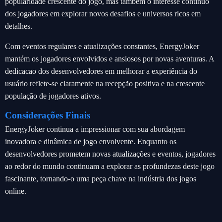
popularidade crescente do jogo, mas também o interesse contínuo
dos jogadores em explorar novos desafios e universos ricos em
detalhes.
Com eventos regulares e atualizações constantes, EnergyJoker
mantém os jogadores envolvidos e ansiosos por novas aventuras. A
dedicacao dos desenvolvedores em melhorar a experiência do
usuário reflete-se claramente na recepção positiva e na crescente
população de jogadores ativos.
Considerações Finais
EnergyJoker continua a impressionar com sua abordagem
inovadora e dinâmica de jogo envolvente. Enquanto os
desenvolvedores prometem novas atualizações e eventos, jogadores
ao redor do mundo continuam a explorar as profundezas deste jogo
fascinante, tornando-o uma peça chave na indústria dos jogos
online.