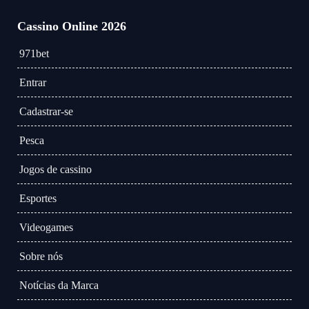
Cassino Online 2026
971bet
Entrar
Cadastrar-se
Pesca
Jogos de cassino
Esportes
Videogames
Sobre nós
Notícias da Marca