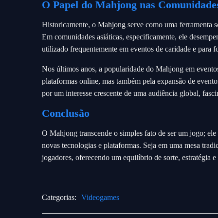
O Papel do Mahjong nas Comunidade
Historicamente, o Mahjong serve como uma ferramenta soc
Em comunidades asiáticas, especificamente, ele desempen
utilizado frequentemente em eventos de caridade e para fo
Nos últimos anos, a popularidade do Mahjong em eventos 
plataformas online, mas também pela expansão de eventos
por um interesse crescente de uma audiência global, fasc
Conclusão
O Mahjong transcende o simples fato de ser um jogo; ele 
novas tecnologias e plataformas. Seja em uma mesa tradi
jogadores, oferecendo um equilíbrio de sorte, estratégia e 
Categorias:
Videogames