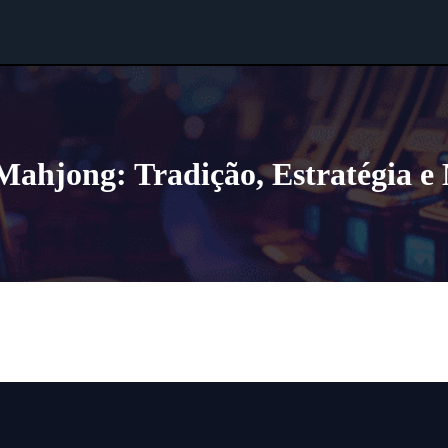
Mahjong: Tradição, Estratégia e