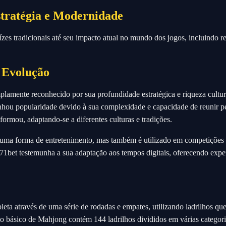
tratégia e Modernidade
zes tradicionais até seu impacto atual no mundo dos jogos, incluindo re
 Evolução
lamente reconhecido por sua profundidade estratégica e riqueza cultur
nhou popularidade devido à sua complexidade e capacidade de reunir p
ormou, adaptando-se a diferentes culturas e tradições.
uma forma de entretenimento, mas também é utilizado em competições
971bet testemunha a sua adaptação aos tempos digitais, oferecendo expe
ta através de uma série de rodadas e empates, utilizando ladrilhos qu
o básico de Mahjong contém 144 ladrilhos divididos em várias categori