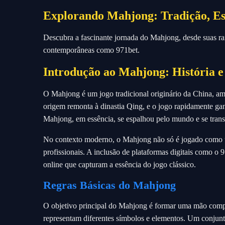
Explorando Mahjong: Tradição, Es
Descubra a fascinante jornada do Mahjong, desde suas raí
contemporâneas como 971bet.
Introdução ao Mahjong: História e
O Mahjong é um jogo tradicional originário da China, amp
origem remonta à dinastia Qing, e o jogo rapidamente ga
Mahjong, em essência, se espalhou pelo mundo e se transf
No contexto moderno, o Mahjong não só é jogado como 
profissionais. A inclusão de plataformas digitais como o 
online que capturam a essência do jogo clássico.
Regras Básicas do Mahjong
O objetivo principal do Mahjong é formar uma mão comple
representam diferentes símbolos e elementos. Um conjunt