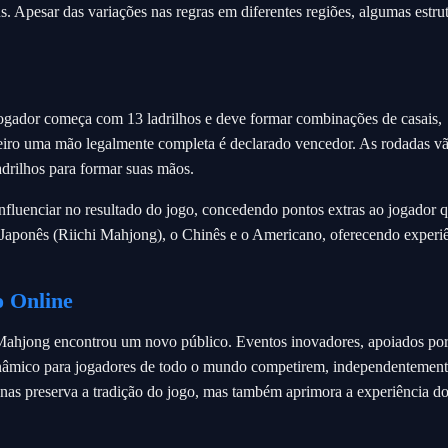
us. Apesar das variações nas regras em diferentes regiões, algumas estru
jogador começa com 13 ladrilhos e deve formar combinações de casais,
meiro uma mão legalmente completa é declarado vencedor. As rodadas vã
drilhos para formar suas mãos.
influenciar no resultado do jogo, concedendo pontos extras ao jogador 
o Japonês (Riichi Mahjong), o Chinês e o Americano, oferecendo experi
o Online
 Mahjong encontrou um novo público. Eventos inovadores, apoiados po
nâmico para jogadores de todo o mundo competirem, independentement
enas preserva a tradição do jogo, mas também aprimora a experiência do