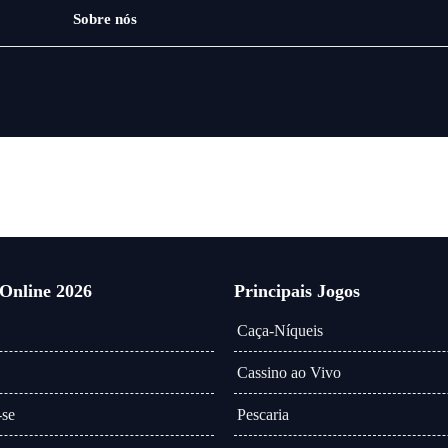
Videogames
Sobre nós
 Online 2026
Principais Jogos
Caça-Níqueis
Cassino ao Vivo
-se
Pescaria