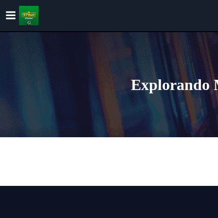
Pular
para
o
conteúdo
Explorando 