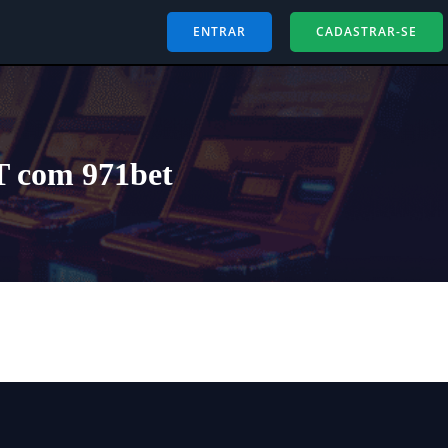
ENTRAR
CADASTRAR-SE
 com 971bet