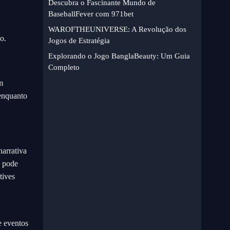
Descubra o Fascinante Mundo de
BaseballFever com 971bet
WAROFTHEUNIVERSE: A Revolução dos
o.
Jogos de Estratégia
Explorando o Jogo BanglaBeauty: Um Guia
Completo
m
 enquanto
arrativa
o pode
tives
e eventos