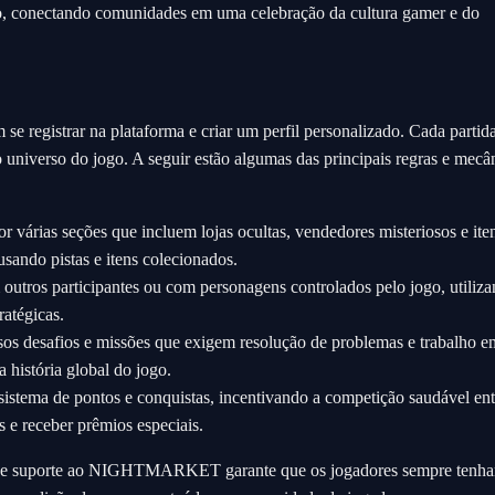
go, conectando comunidades em uma celebração da cultura gamer e do
registrar na plataforma e criar um perfil personalizado. Cada parti
 universo do jogo. A seguir estão algumas das principais regras e mecâ
várias seções que incluem lojas ocultas, vendedores misteriosos e ite
sando pistas e itens colecionados.
utros participantes ou com personagens controlados pelo jogo, utiliz
atégicas.
sos desafios e missões que exigem resolução de problemas e trabalho e
história global do jogo.
ma de pontos e conquistas, incentivando a competição saudável ent
s e receber prêmios especiais.
o e suporte ao NIGHTMARKET garante que os jogadores sempre tenh