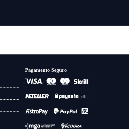
Pagamento Seguro