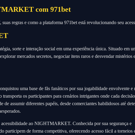
HTMARKET com 971bet
as regras e como a plataforma 971bet está revolucionando seu acess
KET
a, sorte e interação social em uma experiência única. Situado em u
explorar mercados secretos, negociar itens raros e desvendar mistérios
stou uma base de fãs fanáticos por sua jogabilidade envolvente e n
o transporta os participantes para cenários intrigantes onde cada decisã
de de assumir diferentes papéis, desde comerciantes habilidosos até dete
nesperados.
de acessibilidade ao NIGHTMARKET. Conhecida por sua segurança e
o participem de forma competitiva, oferecendo acesso fácil a torneios 