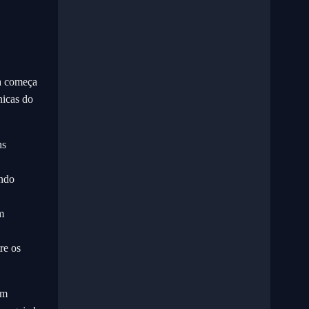
da começa
nicas do
ns
ando
m
re os
am