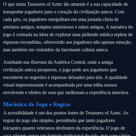
O que torna Treasures of Aztec tão atraente é a sua capacidade de
transportar jogadores para o coração da civilização asteca. Com
cada giro, os jogadores mergulham em uma jornada cheia de
artefatos antigos, templos misteriosos e mitos antigos. A narrativa do
jogo é centrada na ideia de explorar uma pirâmide mística repleta de
riquezas escondidas, oferecendo aos jogadores não apenas emoção,
mas também um vislumbre da fascinante cultura asteca.
Aninhado nas florestas da América Central, onde a antiga
civilização asteca prosperou, o jogo pede aos jogadores que
encontrem os segredos e riquezas deixados para trás. A qualidade
visual impressionante é acompanhada por uma trilha sonora
envolvente e efeitos de som que melhoram a experiência imersiva.
Mecânica de Jogo e Regras
A acessibilidade é um dos pontos fortes de Treasures of Aztec. As
regras do jogo são simples, permitindo que tanto jogadores
iniciantes quanto veteranos desfrutem da experiência. O jogo de
caça-níqueis segue um formato tradicional de rolo, mas com vários