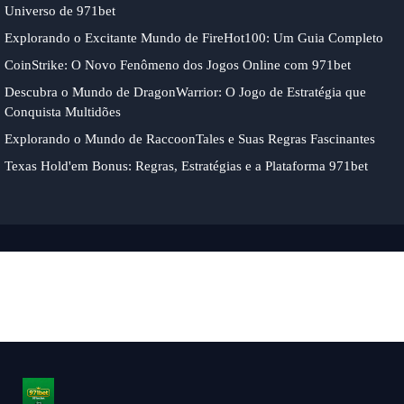
Universo de 971bet
Explorando o Excitante Mundo de FireHot100: Um Guia Completo
CoinStrike: O Novo Fenômeno dos Jogos Online com 971bet
Descubra o Mundo de DragonWarrior: O Jogo de Estratégia que
Conquista Multidões
Explorando o Mundo de RaccoonTales e Suas Regras Fascinantes
Texas Hold'em Bonus: Regras, Estratégias e a Plataforma 971bet