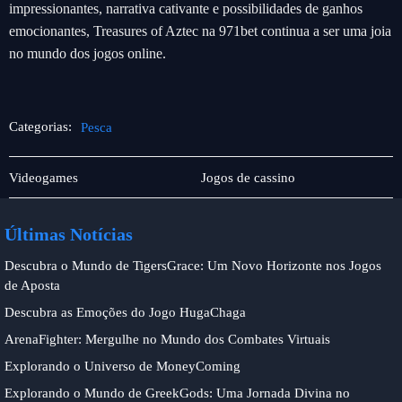
impressionantes, narrativa cativante e possibilidades de ganhos
emocionantes, Treasures of Aztec na 971bet continua a ser uma joia
no mundo dos jogos online.
Categorias:
Pesca
Esportes
Pesca
Videogames
Jogos de cassino
Últimas Notícias
Descubra o Mundo de TigersGrace: Um Novo Horizonte nos Jogos
de Aposta
Descubra as Emoções do Jogo HugaChaga
ArenaFighter: Mergulhe no Mundo dos Combates Virtuais
Explorando o Universo de MoneyComing
Explorando o Mundo de GreekGods: Uma Jornada Divina no