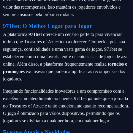
valor das recompensas. Isso mantém os jogadores envolvidos e
sempre ansiosos pela próxima rodada.
971bet: O Melhor Lugar para Jogar
A plataforma
971bet
oferece um cenário perfeito para vivenciar
tudo o que Treasures of Aztec tem a oferecer. Conhecida pela sua
segurança, confiabilidade e uma vasta gama de jogos, 971bet se
estabeleceu como uma favorita entre os entusiastas de jogos de azar
online. Além disso, a plataforma frequentemente realiza
torneios e
promoções
exclusivas que podem amplificar as recompensas dos
jogadores.
Integrando funcionalidades inovadoras e um compromisso com a
excelência no atendimento ao cliente, 971bet garante que a jornada
no Treasures of Aztec é tanto emocionante quanto recompensadora.
O jogo é otimizado para vários dispositivos, permitindo que os
jogadores se divirtam a qualquer hora, em qualquer lugar.
Eventos Atuais e Novidades