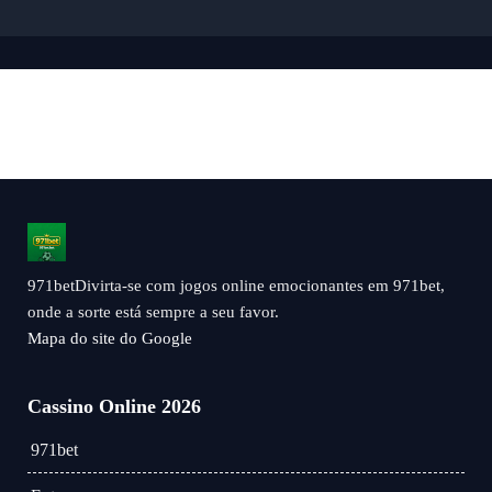
971betDivirta-se com jogos online emocionantes em 971bet,
onde a sorte está sempre a seu favor.
Mapa do site do Google
Cassino Online 2026
971bet