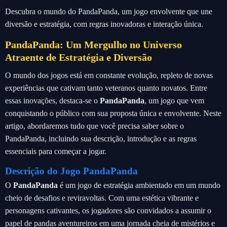
Descubra o mundo do PandaPanda, um jogo envolvente que une
diversão e estratégia, com regras inovadoras e interação única.
PandaPanda: Um Mergulho no Universo
Atraente de Estratégia e Diversão
O mundo dos jogos está em constante evolução, repleto de novas
experiências que cativam tanto veteranos quanto novatos. Entre
essas inovações, destaca-se o
PandaPanda
, um jogo que vem
conquistando o público com sua proposta única e envolvente. Neste
artigo, abordaremos tudo que você precisa saber sobre o
PandaPanda, incluindo sua descrição, introdução e as regras
essenciais para começar a jogar.
Descrição do Jogo PandaPanda
O
PandaPanda
é um jogo de estratégia ambientado em um mundo
cheio de desafios e reviravoltas. Com uma estética vibrante e
personagens cativantes, os jogadores são convidados a assumir o
papel de pandas aventureiros em uma jornada cheia de mistérios e