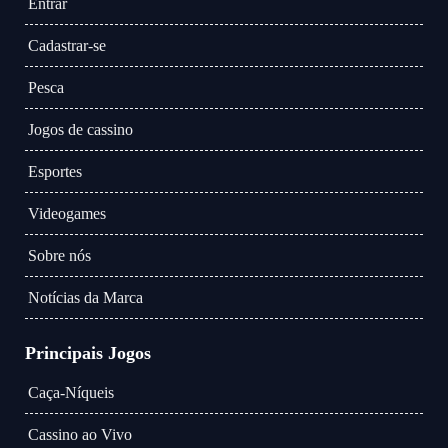
Entrar
Cadastrar-se
Pesca
Jogos de cassino
Esportes
Videogames
Sobre nós
Notícias da Marca
Principais Jogos
Caça-Níqueis
Cassino ao Vivo