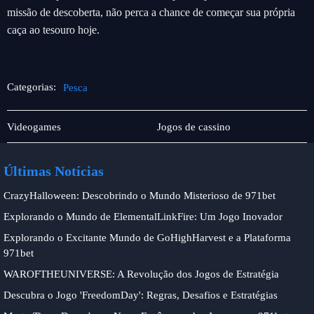
missão de descoberta, não perca a chance de começar sua própria
caça ao tesouro hoje.
Categorias:
Pesca
Esportes
Pesca
Videogames
Jogos de cassino
Últimas Notícias
CrazyHalloween: Descobrindo o Mundo Misterioso de 971bet
Explorando o Mundo de ElementalLinkFire: Um Jogo Inovador
Explorando o Excitante Mundo de GoHighHarvest e a Plataforma
971bet
WAROFTHEUNIVERSE: A Revolução dos Jogos de Estratégia
Descubra o Jogo 'FreedomDay': Regras, Desafios e Estratégias